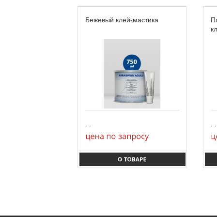
Бежевый клей-мастика
П
к
. .
. .