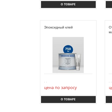
Эпоксидный клей
О
м
. .
. .