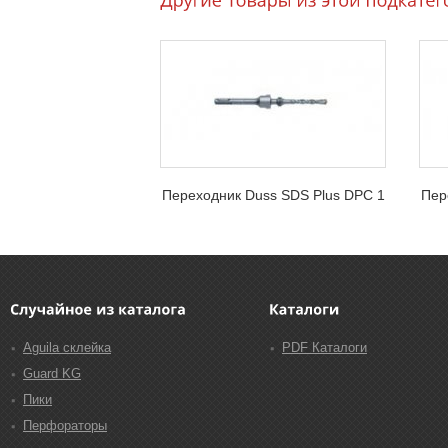
Переходник Duss SDS Plus DPC 1
Пер
Аguila склейка
PDF Каталоги
Guard KG
Пики
Перфораторы