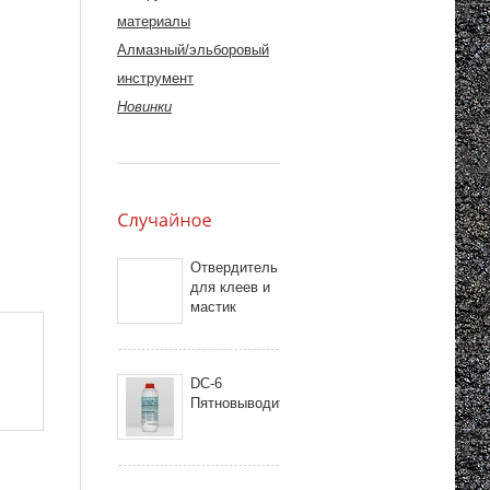
материалы
Алмазный/эльборовый
инструмент
Новинки
Отвердитель
для клеев и
мастик
DC-6
Пятновыводитель