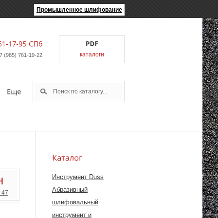
Промышленное шлифование
каталоги
7 (985) 761-19-22
н
Инструмент Duss
Абразивный
-47
шлифовальный
инструмент и