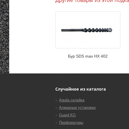
Бур SDS max HX 402
Аguila склейка
Алмазные установки
Guard KG
Перфораторы